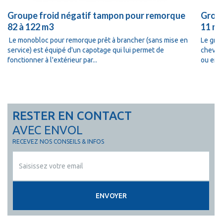
Groupe froid négatif tampon pour remorque
Group
82 à 122 m3
11 m
Le monobloc pour remorque prêt à brancher (sans mise en
Le gro
service) est équipé d'un capotage qui lui permet de
cheval
fonctionner à l'extérieur par...
ou en 
RESTER EN CONTACT
AVEC ENVOL
RECEVEZ NOS CONSEILS & INFOS
ENVOYER