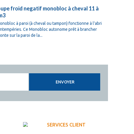
upe froid negatif monobloc à cheval 11 à
Groupe fro
m3
24 m3
onobloc à paroi (à cheval ou tampon) fonctionne à l'abri
Le groupe mon
intempéries. Ce Monobloc autonome prêt à brancher
cheval ( en a
nte sur la paroi de la...
ou en option 
ENVOYER