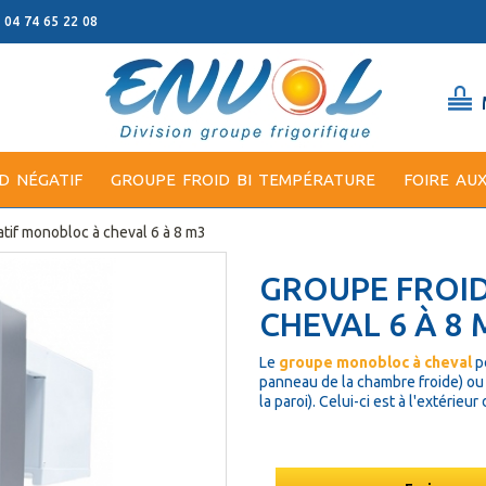
: 04 74 65 22 08
D NÉGATIF
GROUPE FROID BI TEMPÉRATURE
FOIRE AU
tif monobloc à cheval 6 à 8 m3
GROUPE FROI
CHEVAL 6 À 8 
Le
groupe monobloc à cheval
p
panneau de la chambre froide) ou
la paroi). Celui-ci est à l'extéri