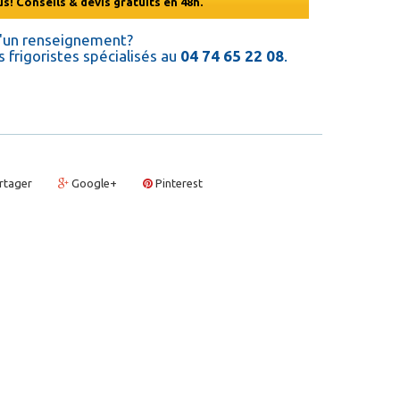
s! Conseils & devis gratuits en 48h.
d'un renseignement?
 frigoristes spécialisés au
04 74 65 22 08
.
rtager
Google+
Pinterest