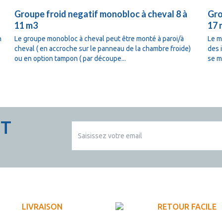
Groupe froid negatif monobloc à cheval 8 à
Gro
11 m3
17 
n
Le groupe monobloc à cheval peut être monté à paroi/à
Le m
cheval ( en accroche sur le panneau de la chambre froide)
des 
ou en option tampon ( par découpe...
se mo
CT