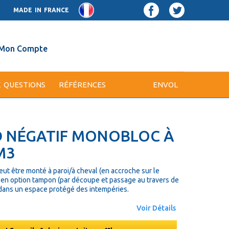
MADE IN FRANCE
Mon Compte
X QUESTIONS
RÉFÉRENCES
ENVOL
D NÉGATIF MONOBLOC À
M3
eut être monté à paroi/à cheval (en accroche sur le
 en option tampon (par découpe et passage au travers de
eur dans un espace protégé des intempéries.
Voir Détails