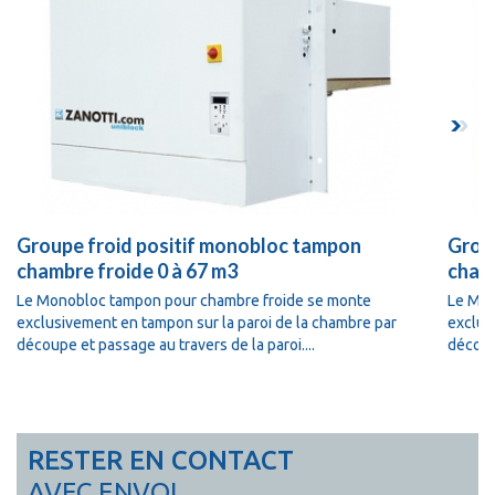
Groupe froid positif monobloc tampon
Grou
chambre froide 0 à 67 m3
chamb
Le Monobloc tampon pour chambre froide se monte
Le Mon
exclusivement en tampon sur la paroi de la chambre par
exclus
découpe et passage au travers de la paroi....
découpe
RESTER EN CONTACT
AVEC ENVOL