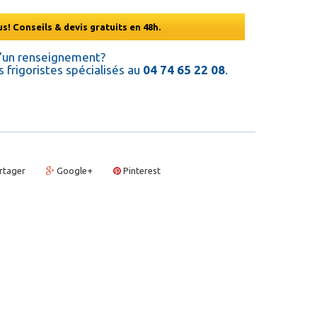
s! Conseils & devis gratuits en 48h.
d'un renseignement?
 frigoristes spécialisés au
04 74 65 22 08
.
rtager
Google+
Pinterest