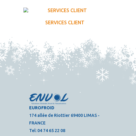
SERVICES CLIENT
EUROFROID
174 allée de Riottier 69400 LIMAS -
FRANCE
Tel:
04 74 65 22 08