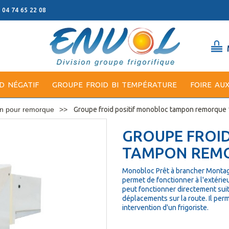
: 04 74 65 22 08
D NÉGATIF
GROUPE FROID BI TEMPÉRATURE
FOIRE AU
n pour remorque
Groupe froid positif monobloc tampon remorque 
GROUPE FROI
TAMPON REMO
Monobloc Prêt à brancher Montage 
permet de fonctionner à l'extérieu
peut fonctionner directement suit
déplacements sur la route. Il per
intervention d'un frigoriste.