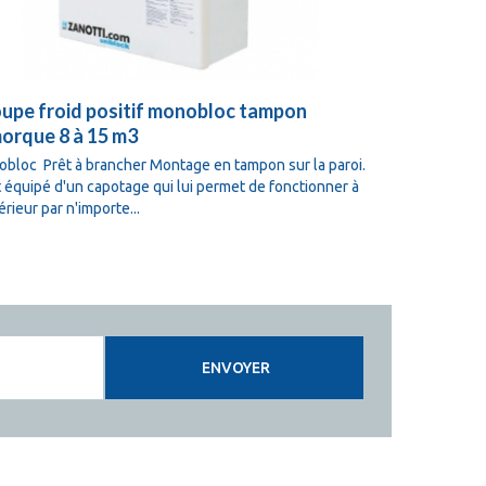
upe froid positif monobloc tampon
Groupe fro
orque 8 à 15 m3
remorque 
bloc Prêt à brancher Montage en tampon sur la paroi.
Monobloc Prêt
st équipé d'un capotage qui lui permet de fonctionner à
Il est équipé 
érieur par n'importe...
l'extérieur par
ENVOYER