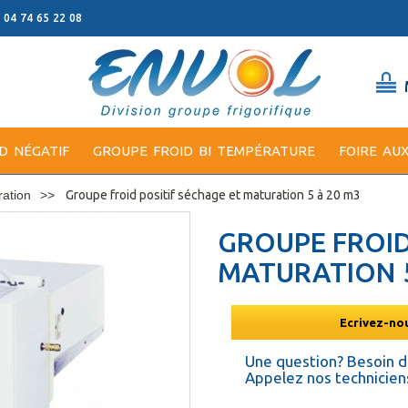
: 04 74 65 22 08
D NÉGATIF
GROUPE FROID BI TEMPÉRATURE
FOIRE AU
ation
Groupe froid positif séchage et maturation 5 à 20 m3
GROUPE FROID
MATURATION 5
Ecrivez-nou
Une question? Besoin 
Appelez nos techniciens