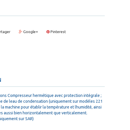
rtager
Google+
Pinterest
N
jambons Compresseur hermétique avec protection intégrale ;
tique de leau de condensation (uniquement sur modèles 221
a machine pour établir la température et lhumidité, ainsi
les aussi bien horizontalement que verticalement.
uniquement sur SAR)