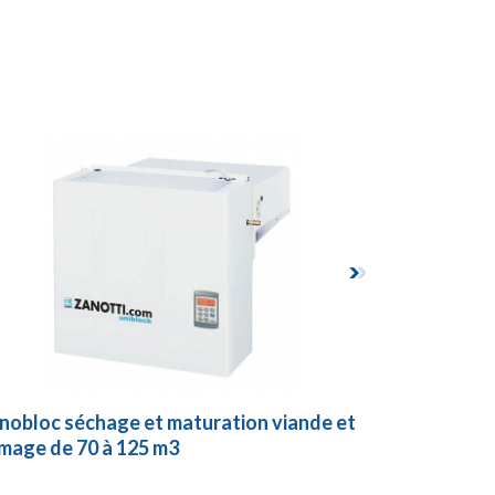
obloc séchage et maturation viande et
groupe fro
mage de 70 à 125 m3
125 à 160 