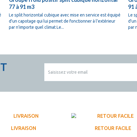
77 à 91 m3
91 
é
Le split horizontal cubique avec mise en service est équipé
Le s
d'un capotage qui lui permet de fonctionner à l'extérieur
d'un
par n'importe quel climat Le...
par 
CT
LIVRAISON
RETOUR FACILE