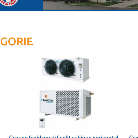
ÉGORIE
Groupe froid positif split cubique horizontal
Gro