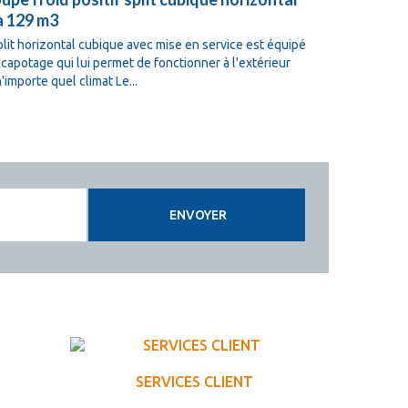
à 129 m3
129 à 173 
plit horizontal cubique avec mise en service est équipé
Le split horiz
 capotage qui lui permet de fonctionner à l'extérieur
d'un capotage 
n'importe quel climat Le...
par n'importe 
ENVOYER
SERVICES CLIENT