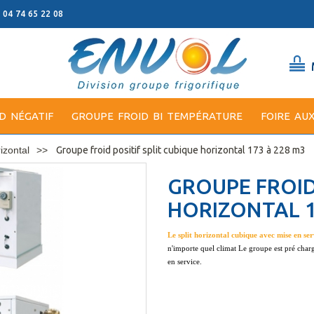
: 04 74 65 22 08
D NÉGATIF
GROUPE FROID BI TEMPÉRATURE
FOIRE AU
izontal
Groupe froid positif split cubique horizontal 173 à 228 m3
GROUPE FROID
HORIZONTAL 1
Le split horizontal cubique avec mise en ser
n'importe quel climat Le groupe est pré char
en service.