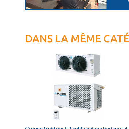
DANS LA MÊME CAT
Groupe froid positif split cubique horizontal