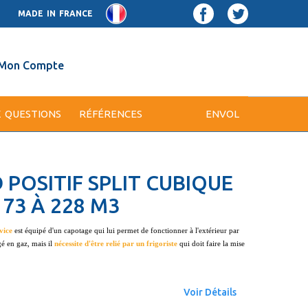
MADE IN FRANCE
Mon Compte
X QUESTIONS
RÉFÉRENCES
ENVOL
 POSITIF SPLIT CUBIQUE
73 À 228 M3
vice
est équipé d'un capotage qui lui permet de fonctionner à l'extérieur par
gé en gaz, mais il
nécessite d'être relié par un frigoriste
qui doit faire la mise
Voir Détails