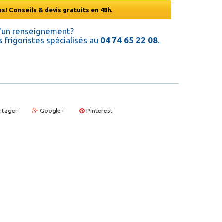
s! Conseils & devis gratuits en 48h.
d'un renseignement?
 frigoristes spécialisés au
04 74 65 22 08
.
rtager
Google+
Pinterest