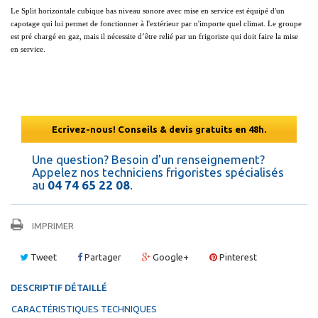
Le Split horizontale cubique bas niveau sonore avec mise en service est équipé d'un
capotage qui lui permet de fonctionner à l'extérieur par n'importe quel climat. Le groupe
est pré chargé en gaz, mais il nécessite d’être relié par un frigoriste qui doit faire la mise
en service.
Ecrivez-nous! Conseils & devis gratuits en 48h.
Une question? Besoin d'un renseignement?
Appelez nos techniciens frigoristes spécialisés
au
04 74 65 22 08
.
IMPRIMER
Tweet
Partager
Google+
Pinterest
DESCRIPTIF DÉTAILLÉ
CARACTÉRISTIQUES TECHNIQUES