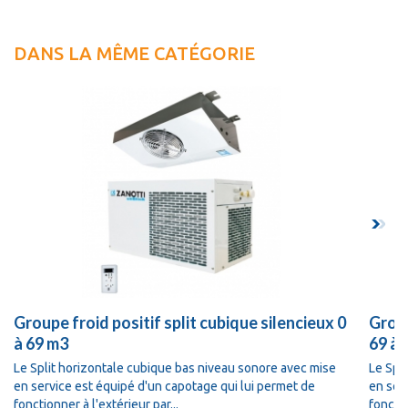
DANS LA MÊME CATÉGORIE
Groupe froid positif split cubique silencieux 0
Group
à 69 m3
69 à 
Le Split horizontale cubique bas niveau sonore avec mise
Le Spl
en service est équipé d'un capotage qui lui permet de
en ser
fonctionner à l'extérieur par...
fonctio