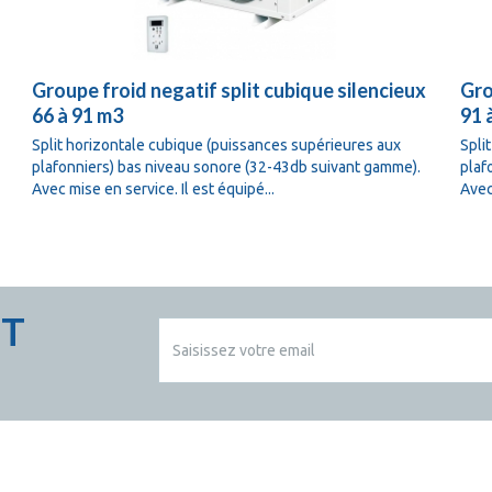
Groupe froid negatif split cubique silencieux
Gro
66 à 91 m3
91 
Split horizontale cubique (puissances supérieures aux
Spli
plafonniers) bas niveau sonore (32-43db suivant gamme).
plaf
Avec mise en service. Il est équipé...
Avec
CT