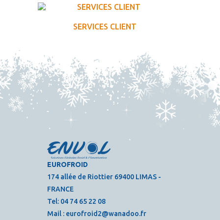
SERVICES CLIENT
EUROFROID
174 allée de Riottier 69400 LIMAS -
FRANCE
Tel:
04 74 65 22 08
Mail :
eurofroid2@wanadoo.fr