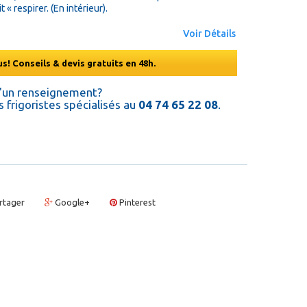
« respirer. (En intérieur).
Voir Détails
s! Conseils & devis gratuits en 48h.
d'un renseignement?
 frigoristes spécialisés au
04 74 65 22 08
.
rtager
Google+
Pinterest