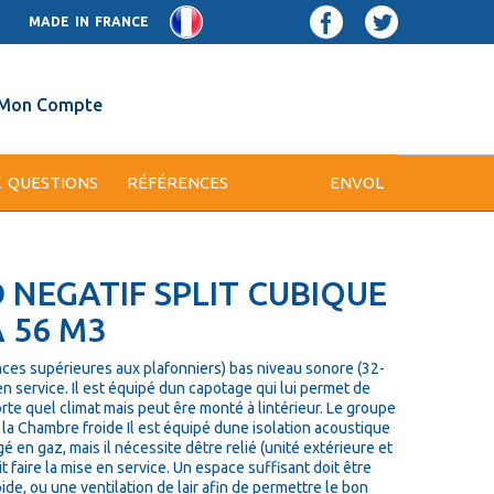
MADE IN FRANCE
Mon Compte
X QUESTIONS
RÉFÉRENCES
ENVOL
 NEGATIF SPLIT CUBIQUE
À 56 M3
nces supérieures aux plafonniers) bas niveau sonore (32-
 service. Il est équipé dun capotage qui lui permet de
rte quel climat mais peut êre monté à lintérieur. Le groupe
 la Chambre froide Il est équipé dune isolation acoustique
 en gaz, mais il nécessite dêtre relié (unité extérieure et
oit faire la mise en service. Un espace suffisant doit être
de, ou une ventilation de lair afin de permettre le bon