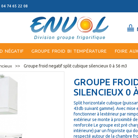
: 04 74 65 22 08
D NÉGATIF
GROUPE FROID BI TEMPÉRATURE
FOIRE AU
encieux
Groupe froid negatif split cubique silencieux 0 à 56 m3
GROUPE FROID
SILENCIEUX 0 
Split horizontale cubique (puissa
43db suivant gamme). Avec mise en
fonctionner à lextérieur par nimpo
extérieur se monte à proximité de
renforcée Le groupe est pré chargé
intérieure) par un frigoriste qui d
respecté autour de la chambre froi