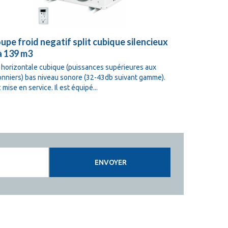
upe froid negatif split cubique silencieux
Groupe fro
à 139 m3
139 à 179 
t horizontale cubique (puissances supérieures aux
Split horizon
onniers) bas niveau sonore (32-43db suivant gamme).
plafonniers) 
 mise en service. Il est équipé...
Avec mise en s
ENVOYER