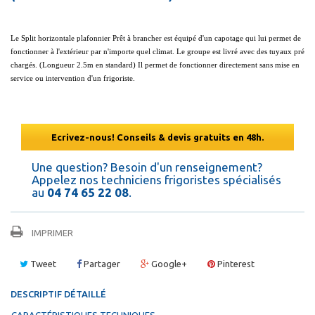
Le Split horizontale plafonnier Prêt à brancher est équipé d'un capotage qui lui permet de
fonctionner à l'extérieur par n'importe quel climat. Le groupe est livré avec des tuyaux pré
chargés. (Longueur 2.5m en standard) Il permet de fonctionner directement sans mise en
service ou intervention d'un frigoriste.
Ecrivez-nous! Conseils & devis gratuits en 48h.
Une question? Besoin d'un renseignement?
Appelez nos techniciens frigoristes spécialisés
au
04 74 65 22 08
.
IMPRIMER
Tweet
Partager
Google+
Pinterest
DESCRIPTIF DÉTAILLÉ
CARACTÉRISTIQUES TECHNIQUES