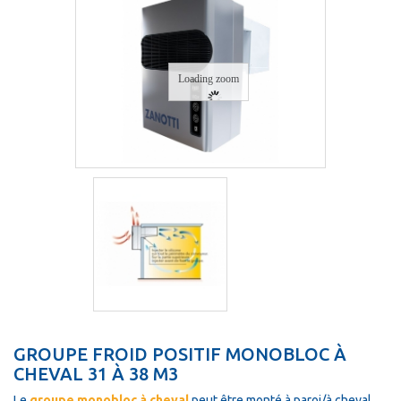
Loading zoom
GROUPE FROID POSITIF MONOBLOC À
CHEVAL 31 À 38 M3
Le
groupe monobloc à cheval
peut être monté à paroi/à cheval