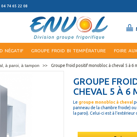
: 04 74 65 22 08
D NÉGATIF
GROUPE FROID BI TEMPÉRATURE
FOIRE AU
l, à paroi, à tampon
Groupe froid positif monobloc à cheval 5 à 6 
GROUPE FROID
CHEVAL 5 À 6 
Le
groupe monobloc à cheval
p
panneau de la chambre froide) ou
la paroi). Celui-ci est à l'extéri