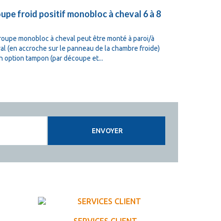
upe froid positif monobloc à cheval 6 à 8
Groupe fro
m3
roupe monobloc à cheval peut être monté à paroi/à
Le groupe mon
al (en accroche sur le panneau de la chambre froide)
cheval (en ac
n option tampon (par découpe et...
ou en option 
ENVOYER