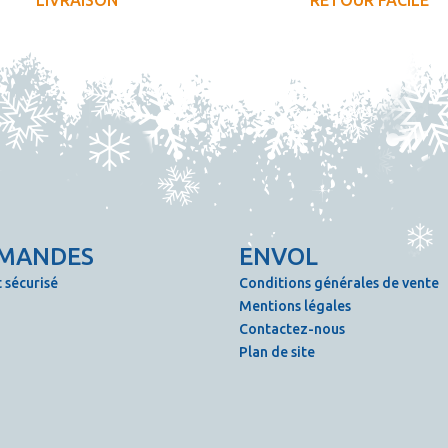
LIVRAISON
RETOUR FACILE
MANDES
ENVOL
 sécurisé
Conditions générales de vente
Mentions légales
Contactez-nous
Plan de site