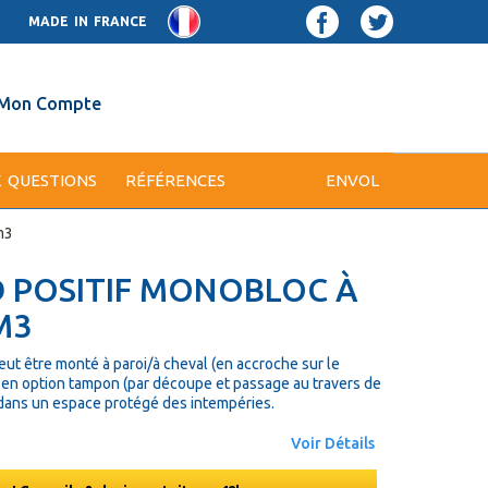
MADE IN FRANCE
Mon Compte
X QUESTIONS
RÉFÉRENCES
ENVOL
m3
 POSITIF MONOBLOC À
M3
eut être monté à paroi/à cheval (en accroche sur le
 en option tampon (par découpe et passage au travers de
eur dans un espace protégé des intempéries.
Voir Détails