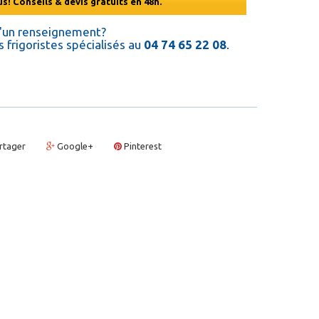
s! Conseils & devis gratuits en 48h.
d'un renseignement?
 frigoristes spécialisés au
04 74 65 22 08
.
rtager
Google+
Pinterest