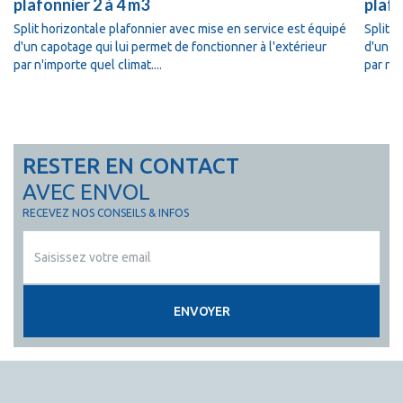
plafonnier 2 à 4 m3
plafo
Split horizontale plafonnier avec mise en service est équipé
Split 
d'un capotage qui lui permet de fonctionner à l'extérieur
d'un ca
par n'importe quel climat....
par n'i
RESTER EN CONTACT
AVEC ENVOL
RECEVEZ NOS CONSEILS & INFOS
ENVOYER