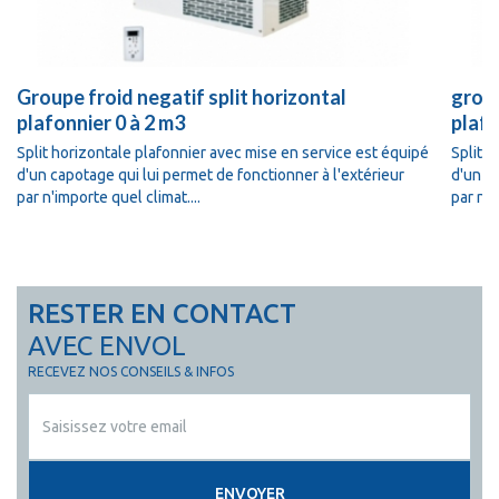
Groupe froid negatif split horizontal
group
plafonnier 0 à 2 m3
plafo
Split horizontale plafonnier avec mise en service est équipé
Split 
d'un capotage qui lui permet de fonctionner à l'extérieur
d'un ca
par n'importe quel climat....
par n'i
RESTER EN CONTACT
AVEC ENVOL
RECEVEZ NOS CONSEILS & INFOS
ENVOYER