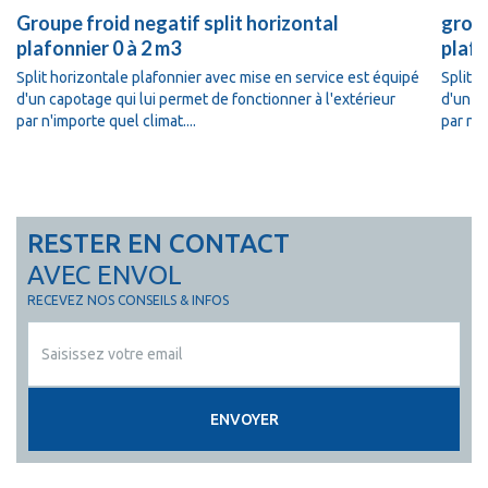
Groupe froid negatif split horizontal
group
plafonnier 0 à 2 m3
plafo
Split horizontale plafonnier avec mise en service est équipé
Split 
d'un capotage qui lui permet de fonctionner à l'extérieur
d'un ca
par n'importe quel climat....
par n'i
RESTER EN CONTACT
AVEC ENVOL
RECEVEZ NOS CONSEILS & INFOS
ENVOYER